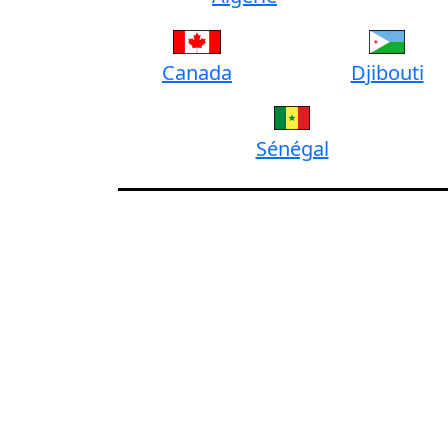
Canada
Djibouti
Sénégal